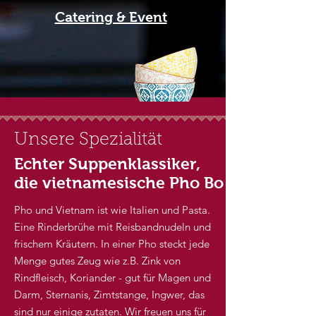
Catering & Event
Unsere Spezialität
Echter Suppenklassiker,
die vietnamesische Pho Bo
Pho und Vietnam ist wie Italien und Pasta.
Eine Rinderbrühe mit Reisbandnudeln und
frischem Kräutern.
In einer Pho steckt jede
Menge gutes Zeug wie z.B. Zink von
Rindfleisch, Koriander - gut für Magen und
Darm, Sternanis, Zimtstange, Ingwer, das
sind nur einige zutaten. Wir freuen uns für