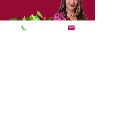
So servieren wir unseren Feuertopf: Der Gast erhält
ein leeres Schälchen sowie einen Sieb. In heiße Brühe
wird eine handvoll frisches Gemüse gegeben. Nun
füllt man den Sieb mit Fischstücke oder Scampi,
taucht diese in die Brühe und lässt es garen.
Mit
Ihren Stäbchen tunken sie portionsweise in die
Sauce. Unsere Garzutaten sind: Dünne
Fleischscheiben, Blattgemüse, Pilze, Fisch und
Meeresfrüchte und Reisnudeln.
Zur Speisekarte