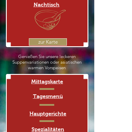
Nachtisch
zur Karte
Genießen Sie unsere leckeren
Suppenvariationen oder asiatischen
warmen Vorspeisen
Mittagskarte
Tagesmenü
Hauptgerichte
Spezialitäten